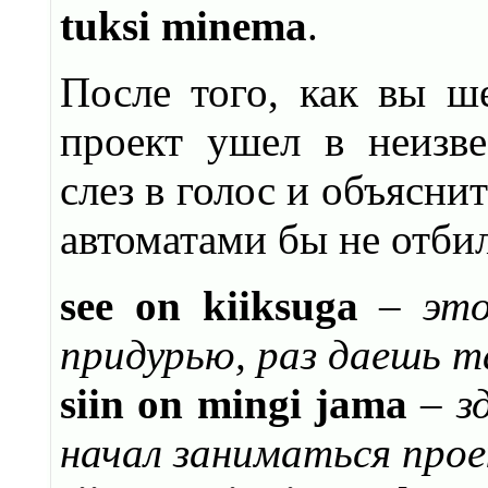
tuksi
minema
.
После того, как вы ш
проект ушел в неизве
слез в голос и объяснит
автоматами бы не отби
see on kiiksuga
– это
придурью, раз даешь т
siin
on
mingi
jama
– з
начал заниматься прое