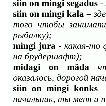
siin
on
mingi
segadus
-
siin
on
mingi
kala
–
зд
того чтобы занимать
рыбалку)
;
mingi
jura
-
какая-то 
на брудершафт)
;
midagi on mäda
ч
оказалось, дорогой нач
siin
on
mingi
k
onks
начальник, ты меня и 