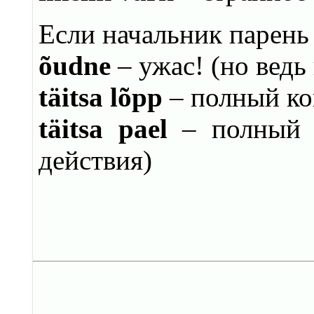
Если начальник парень 
õudne
– ужас! (но ведь
täitsa lõpp
– полный кон
täitsa pael
– полный 
действия)