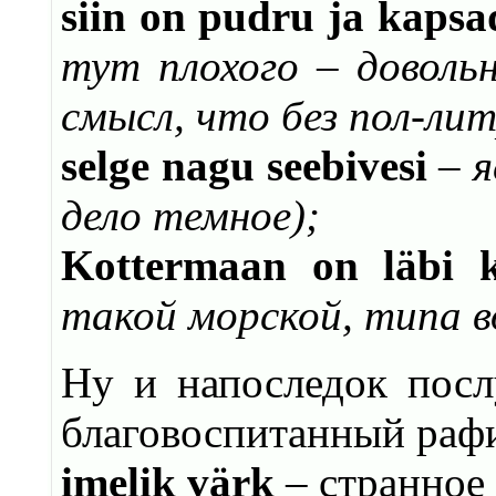
siin on pudru ja kapsa
тут плохого – доволь
смысл, что без пол-лит
s
elge nagu seebivesi
– я
дело темное)
;
Kottermaan on läbi 
такой
морской,
типа во
Ну и напоследок посл
благовоспитанный рафи
imelik värk
– странное 