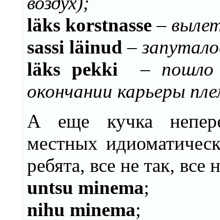
воздух)
;
l
äks korstnasse
–
вылет
sassi läinud
–
запутало
läks pekki
–
пошло
окончании карьеры пле
А еще кучка непере
местных идиоматическ
ребята, все не так, все 
untsu minema
;
nihu minema
;