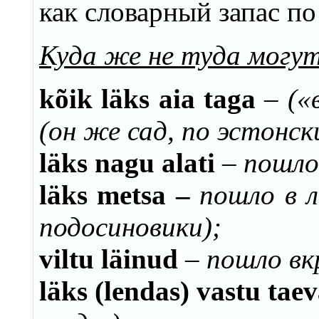
как словарный запас п
Куда же не туда могут
kõik läks aia taga
– («
(он же сад, по эстонск
läks nagu alati
–
пошло,
läks metsa
–
пошло в 
подосиновики)
;
viltu läinud
–
пошло
вк
läks (lendas) vastu taev