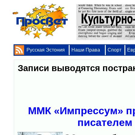
Русская Эстония
Наши Права
Спорт
Ев
Записи выводятся постр
ММК «Импрессум» пр
писателем