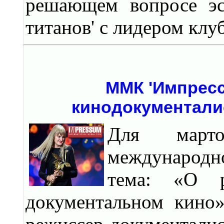
решающем вопросе эст
титанов' с лидером клу
ММК 'Импресс
кинодокументали
Для марто
международн
тема: «О 
документальном кино»