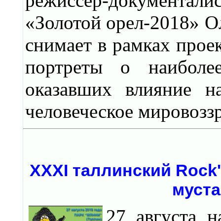
режиссер-документали
«Золотой орел-2018» О
снимает в рамках прое
портреты о наиболее
оказавших влияние н
человеческое мировозз
XXXI таллинский Rock'
муста
27 августа 