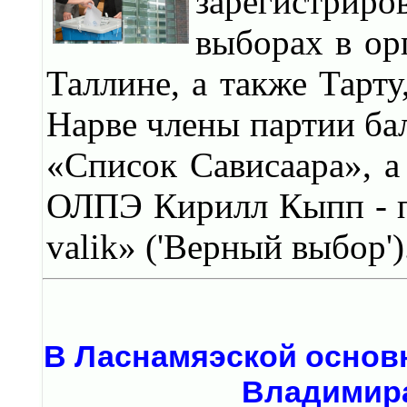
зарегистрир
выборах в ор
Таллине, а также Тарту
Нарве члены партии ба
«Список Сависаара», а
ОЛПЭ Кирилл Кыпп - п
valik» ('Верный выбор')
В Ласнамяэской основ
Владимир