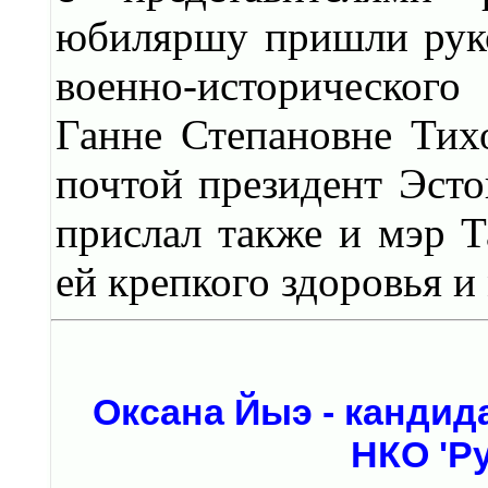
юбиляршу пришли руко
военно-историческог
Ганне Степановне Тих
почтой президент Эст
прислал также и мэр 
ей крепкого здоровья и
Оксана Йыэ - кандид
НКО 'Р