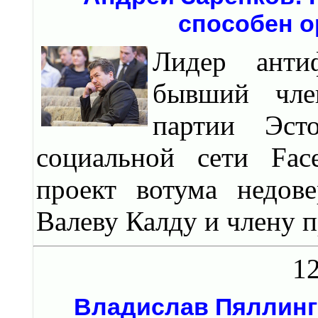
способен о
Лидер анти
бывший чле
партии Эст
социальной сети Fac
проект вотума недов
Валеву Калду и члену 
12
Владислав Пяллинг