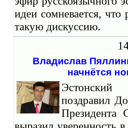
эфир русскоязычного э
идеи сомневается, что 
такую дискуссию.
14
Владислав Пяллинг
начнётся но
Эстонский
поздравил До
Президента 
выразил уверенность в