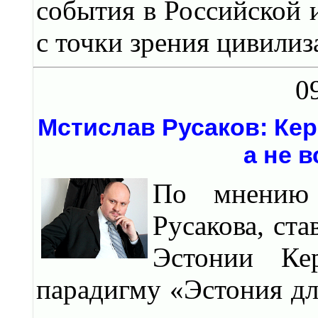
события в Российской
с точки зрения цивили
0
Мстислав Русаков: Кер
а не 
По мнению 
Русакова, ст
Эстонии Ке
парадигму «Эстония дл