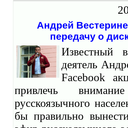
20
Андрей Вестерине
передачу о дис
Известный 
деятель Андр
Facebook а
привлечь вниман
русскоязычного насел
бы правильно вынест