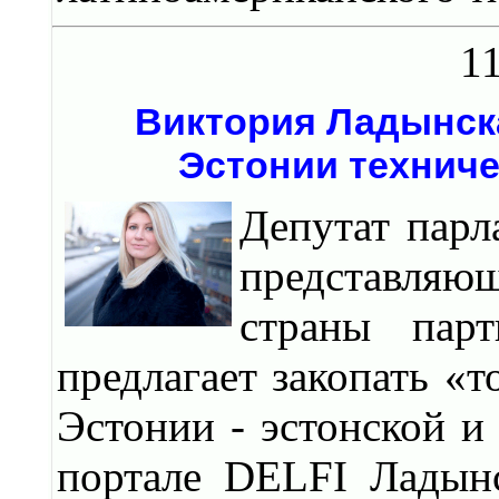
11
Виктория Ладынска
Эстонии технич
Депутат парл
представляющ
страны парт
предлагает закопать 
Эстонии - эстонской и 
портале DELFI Ладынс