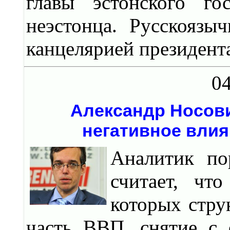
главы эстонского го
неэстонца. Русскоязы
канцелярией президента
04
Александр Носови
негативное влия
Аналитик пор
считает, чт
которых стр
часть ВВП, снятие с 