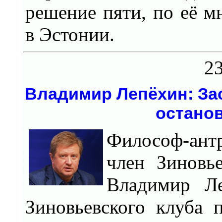
решение пяти, по её 
в Эстонии.
23
Владимир Лепёхин: Зас
остано
Философ-антр
член Зиновь
Владимир Ле
Зиновьевского клуба п