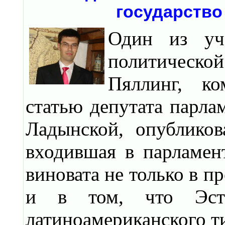
государство
Один из уча
политическо
Пяллинг, ко
статью депутата парла
Ладынской, опубликов
входившая в парламен
виновата не только в п
и в том, что Эсто
латиноамериканского т