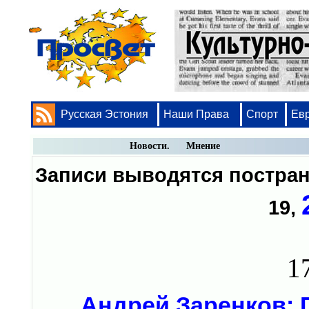
Русская Эстония
Наши Права
Спорт
Ев
Новости. Мнение
Записи выводятся постр
19
,
1
Андрей Заренков: 