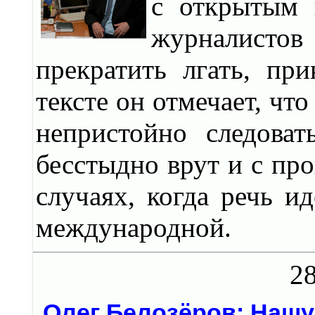
с открытым 
журналисто
прекратить лгать, пр
тексте он отмечает, чт
непристойно следова
бесстыдно врут и с пр
случаях, когда речь и
международной.
28
Олег Белозёров: Нашу