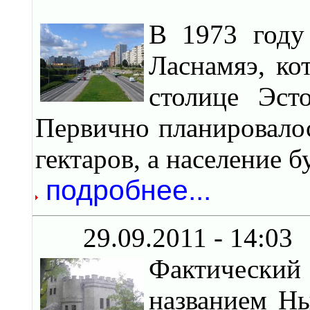
В 1973 году
Ласнамяэ, ко
столице Эст
Первично планировалос
гектаров, а население б
подробнее...
29.09.2011 - 14:03
Фактически
названием Н