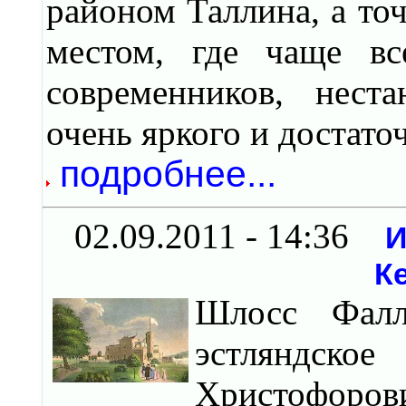
районом Таллина, а точ
местом, где чаще вс
современников, неста
очень яркого и достато
подробнее...
02.09.2011 - 14:36
И
К
Шлосс Фалл
эстляндск
Христофоров