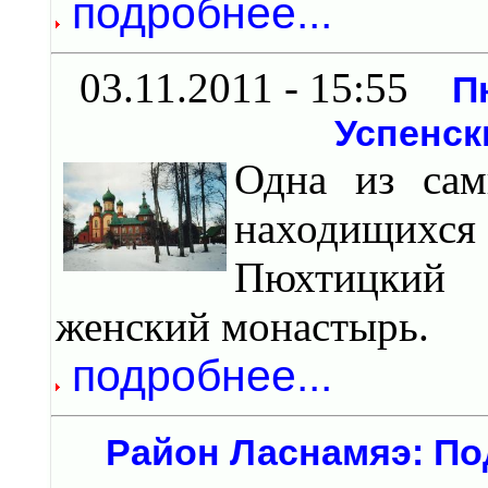
подробнее...
03.11.2011 - 15:55
П
Успенск
Одна из сам
находищихс
Пюхтицкий С
женский монастырь.
подробнее...
Район Ласнамяэ: По