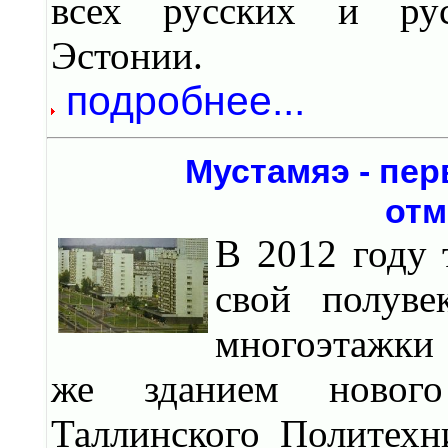
всех русских и рус
Эстонии.
подробнее...
Мустамяэ - пе
отм
В 2012 году 
свой полуве
многоэтажки 
же зданием нового
Таллинского Политехн