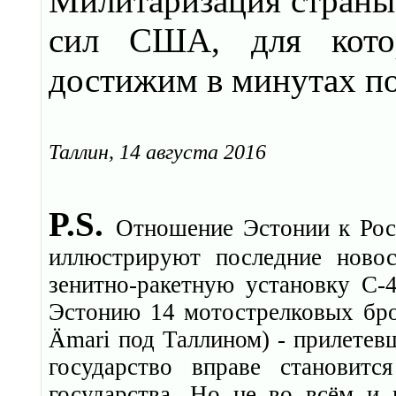
Милитаризация страны 
сил США, для котор
достижим в минутах п
Таллин, 14 августа 2016
P.S.
Отношение Эстонии к Рос
иллюстрируют последние ново
зенитно-ракетную установку С-
Эстонию 14 мотострелковых бр
Ämari под Таллином) - прилетев
государство вправе становит
государства. Но не во всём и 