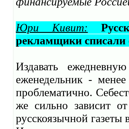
финансируемые Россие
Юри Кивит:
Рус
рекламщики списали с
Издавать ежедневну
еженедельник - менее
проблематично. Себест
же сильно зависит о
русскоязычной газеты в