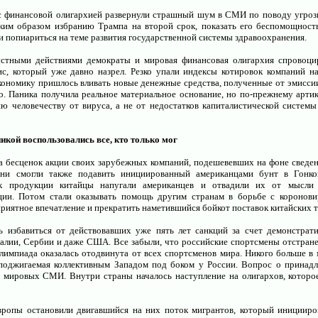
с финансовой олигархией развернули страшный шум в СМИ по поводу угроз
ким образом избранию Трампа на второй срок, показать его беспомощност
ли попиариться на теме развития государственной системы здравоохранения.
стными действиями демократы и мировая финансовая олигархия спровоци
ис, который уже давно назрел. Резко упали индексы котировок компаний н
кономику пришлось вливать новые денежные средства, полученные от эмиссии
о. Паника получила реальное материальное основание, но по-прежнему артик
ю человечеству от вируса, а не от недостатков капиталистической системы
икой воспользовались все, кто только мог
 бесценок акции своих зарубежных компаний, подешевевших на фоне сведени
Они смогли также подавить инициированный американцами бунт в Гонко
ок продукции китайцы напугали американцев и отвадили их от мысли
ции. Потом стали оказывать помощь другим странам в борьбе с коронови
оприятное впечатление и прекратить наметившийся бойкот поставок китайских т
ь избавиться от действовавших уже пять лет санкций за счет демонстра
алии, Сербии и даже США. Все забыли, что российские спортсмены отстране
лимпиада оказалась отодвинута от всех спортсменов мира. Никого больше в 
поджигаемая коллективным Западом под боком у России. Вопрос о принад
я мировых СМИ. Внутри страны началось наступление на олигархов, которо
ропы остановили двигавшийся на них поток мигрантов, который инициир