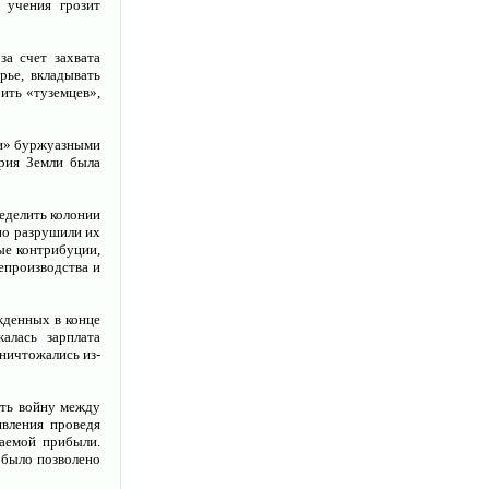
 учения грозит
за счет захвата
ье, вкладывать
ить «туземцев»,
ми» буржуазными
ория Земли была
еделить колонии
но разрушили их
ые контрибуции,
епроизводства и
жденных в конце
алась зарплата
уничтожались из-
ать войну между
явления проведя
аемой прибыли.
 было позволено