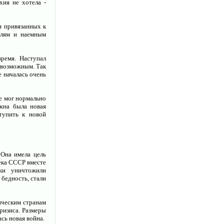
ия не хотела -
и привязанных к
елям и наемным
ремя. Наступал
невозможным. Так
е началась очень
е мог нормально
ужна была новая
тупить к новой
 Она имела цель
ека СССР вместе
ки уничтожили
бедность, стали
ическим странам
ризиса. Размеры
сь новая война.