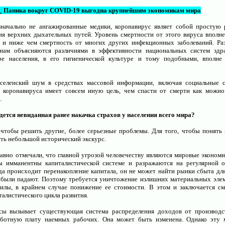
:
Паника вокруг COVID-19 выгодна крупнейшим экономикам мира
значально не ангажированные медики, коронавирус являет собой простую
ия верхних дыхательных путей. Уровень смертности от этого вируса вполне
 и ниже чем смертность от многих других инфекционных заболеваний. Ра
нам объясняются различиями в эффективности национальных систем здра
ре населения, в его гигиенической культуре и тому подобными, вполне
вселенский шум в средствах массовой информации, включая социальные с
 коронавируса имеет совсем иную цель, чем спасти от смерти как можно
.
дется невиданная ранее накачка страхов у населения всего мира?
 чтобы решить другие, более серьезные проблемы. Для того, чтобы понять
ть небольшой исторический экскурс.
вно отмечали, что главной угрозой человечеству являются мировые экономи
ы имманентны капиталистической системе и разражаются на регулярной о
гда происходит перенакопление капитала, он не может найти рынки сбыта дл
ибыли падают. Поэтому требуется уничтожение излишних материальных элем
илы, в крайнем случае понижение ее стоимости. В этом и заключается с
талистического цикла развития.
сы вызывает существующая система распределения доходов от производс
аботную плату наемных рабочих. Она может быть изменена. Однако эту 