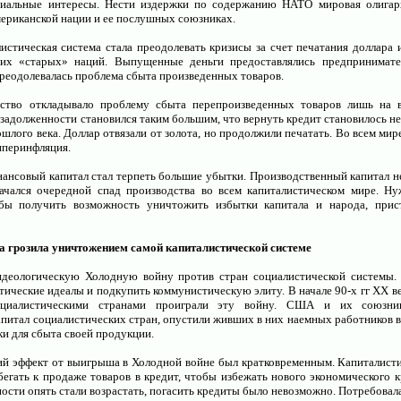
риальные интересы. Нести издержки по содержанию НАТО мировая олигарх
мериканской нации и ее послушных союзниках.
истическая система стала преодолевать кризисы за счет печатания доллара 
гих «старых» наций. Выпущенные деньги предоставлялись предпринимат
преодолевалась проблема сбыта произведенных товаров.
ство откладывало проблему сбыта перепроизведенных товаров лишь на в
р задолженности становился таким большим, что вернуть кредит становилось 
ошлого века. Доллар отвязали от золота, но продолжили печатать. Во всем мир
гиперинфляция.
нсовый капитал стал терпеть большие убытки. Производственный капитал н
ачался очередной спад производства во всем капиталистическом мире. Н
обы получить возможность уничтожить избытки капитала и народа, прис
а грозила уничтожением самой капиталистической системе
идеологическую Холодную войну против стран социалистической системы.
ические идеалы и подкупить коммунистическую элиту. В начале 90-х гг ХХ в
оциалистическими странами проиграли эту войну. США и их союзни
питал социалистических стран, опустили живших в них наемных работников в 
ки для сбыта своей продукции.
ий эффект от выигрыша в Холодной войне был кратковременным. Капиталист
егать к продаже товаров в кредит, чтобы избежать нового экономического к
ости опять стали возрастать, погасить кредиты было невозможно. Потребовала