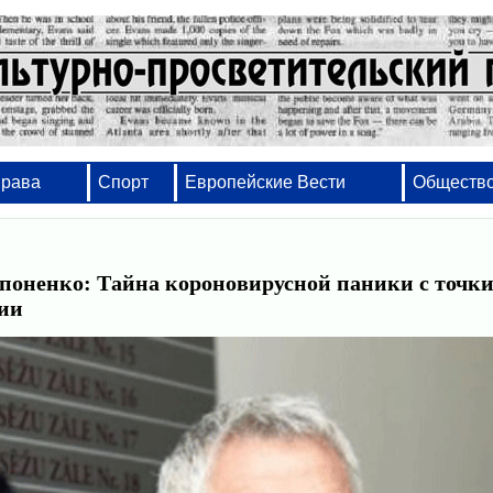
Права
Спорт
Европейские Вести
Обществ
поненко: Тайна короновирусной паники с точки
мии