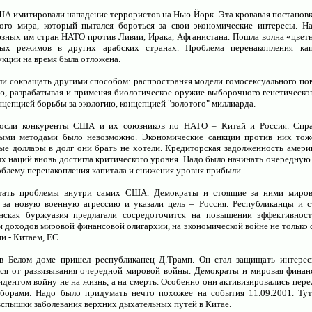
ША имитировали нападение террористов на Нью-Йорк. Эта кровавая постановк
кого мира, который пытался бороться за свои экономические интересы. Н
зных им стран НАТО против Ливии, Ирака, Афганистана. Пошла волна «цве
ых режимов в других арабских странах. Проблема перенакопления ка
кции на время была отложена.
ли сокращать другими способом: распространяя модели гомосексуального пов
 разрабатывая и применяя биологическое оружие выборочного генетическог
нцепцией борьбы за экологию, концепцией "золотого" миллиарда.
росли конкуренты США и их союзников по НАТО – Китай и Россия. Спра
ными методами было невозможно. Экономические санкции против них тож
ые доллары в долг они брать не хотели. Кредиторская задолженность амери
 наций вновь достигла критического уровня. Надо было начинать очередную
блему перенакопления капитала и снижения уровня прибыли.
стать проблемы внутри самих США. Демократы и стоящие за ними миро
 за новую военную агрессию и указали цель – Россия. Республиканцы и 
нская буржуазия предлагали сосредоточится на повышении эффективност
и доходов мировой финансовой олигархии, на экономической войне не только с
и - Китаем, ЕС.
 в Белом доме пришел республиканец Д.Трамп. Он стал защищать интерес
лся от развязывания очередной мировой войны. Демократы и мировая финан
идентом войну не на жизнь, а на смерть. Особенно они активизировались пер
ыборами. Надо было придумать нечто похожее на события 11.09.2001. Ту
спышки заболевания верхних дыхательных путей в Китае.