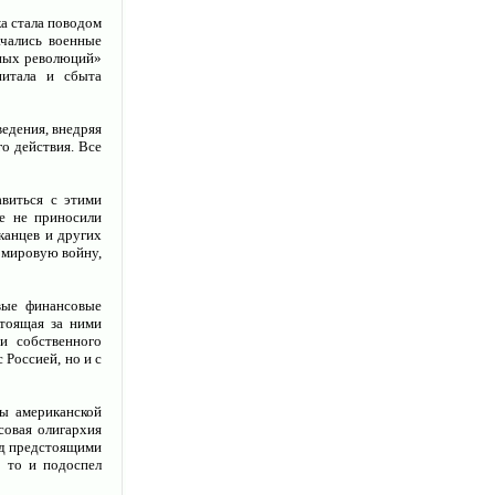
а стала поводом
ачались военные
тных революций»
питала и сбыта
едения, внедряя
о действия. Все
виться с этими
е не приносили
канцев и других
 мировую войну,
вые финансовые
стоящая за ними
и собственного
 Россией, но и с
ы американской
совая олигархия
ед предстоящими
т то и подоспел