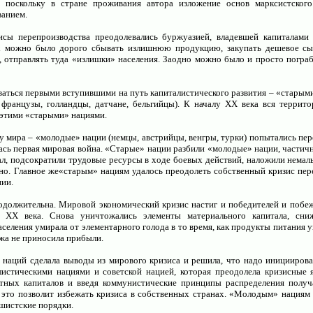
, поскольку в стране проживания автора изложение основ марксистского
ванием.
исы перепроизводства преодолевались буржуазией, владевшей капиталами 
х можно было дорого сбывать излишнюю продукцию, закупать дешевое сыр
 отправлять туда «излишки» населения. Заодно можно было и просто пограб
ваться первыми вступившими на путь капиталистического развития – «стары
 французы, голландцы, датчане, бельгийцы). К началу ХХ века вся террит
 этими «старыми» нациями.
у мира – «молодые» нации (немцы, австрийцы, венгры, турки) попытались пер
лась первая мировая война. «Старые» нации разбили «молодые» нации, частич
л, подсократили трудовые ресурсы в ходе боевых действий, наложили немал
о. Главное же«старым» нациям удалось преодолеть собственный кризис пер
нии.
одолжительна. Мировой экономический кризис настиг и победителей и побе
г ХХ века. Снова уничтожались элементы материального капитала, сниж
аселения умирала от элементарного голода в то время, как продукты питания 
ажа не приносила прибыли.
 наций сделала выводы из мирового кризиса и решила, что надо иницииров
истическими нациями и советской нацией, которая преодолела кризисные 
тных капиталов и введя коммунистические принципы распределения получ
 это позволит избежать кризиса в собственных странах. «Молодым» нациям
ашистские порядки.