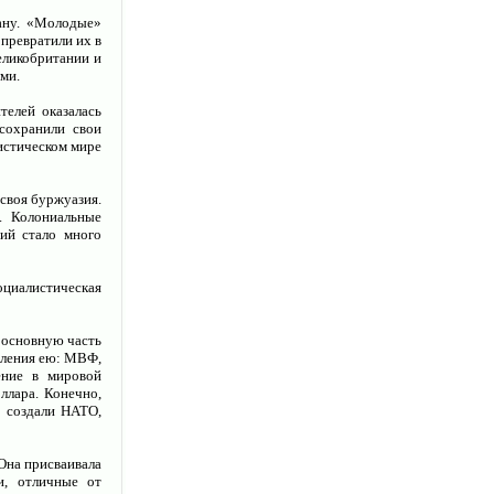
лану. «Молодые»
 превратили их в
еликобритании и
ми.
елей оказалась
сохранили свои
истическом мире
 своя буржуазия.
. Колониальные
ий стало много
циалистическая
 основную часть
вления ею: МВФ,
ение в мировой
ллара. Конечно,
 создали НАТО,
Она присваивала
и, отличные от