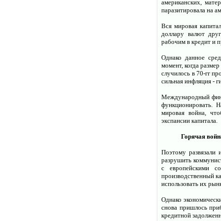
американских, мате
паразитировала на а
Вся мировая капитал
доллару валют дру
рабочим в кредит и 
Однако данное сред
момент, когда разме
случилось в 70-гг пр
сильная инфляция - 
Международный фина
функционировать. Н
мировая война, чт
экспансии капитала.
Горячая войн
Поэтому развязали 
разрушить коммунист
с европейскими с
производственный ка
использовать их рын
Однако экономическ
снова пришлось приб
кредитной задолженн