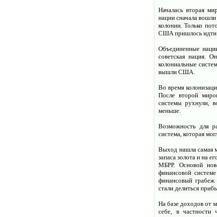
Началась вторая ми
нации сначала вошли 
колонии. Только пот
США пришлось идти н
Объединенные нации
советская нация. О
колониальные систем
вышли США.
Во время колонизаци
После второй миро
системы рухнули, в
меньше.
Возможность для ра
система, которая мо
Выход нашла самая м
запаса золота и на 
МБРР. Основой нов
финансовой системе
финансовый грабеж 
стали делиться приб
На базе доходов от 
себе, в частности