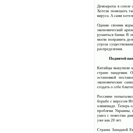
Демократы в союзе 
Хотели помешать та
вируса. А сами хоте
Однако своими коры
экономический криз
рушиться банки. В э
могли поправить дел
угроза существовани
распределения.
Поднятой пан
Китайцы выкупили за
стране пандемии. 
остановкой постав
экономические санк
создать о себе благ
Россияне попыталис
борьбе с вирусом Ит
олимпиаде. Теперь о
проблема Украины, 
ушел с повестки дн
уже как 20 лет.
Страны Западной Ев