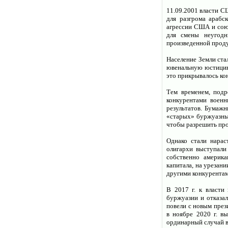
11.09.2001 власти С
для разгрома арабс
агрессии США и сою
для смены неугодн
произведенной проду
Население Земли ста
ювенальную юстицию,
это прикрывалось ко
Тем временем, под
конкурентами воен
результатов. Бумажн
«старых» буржуазных
чтобы разрешить про
Однако стали нара
олигархи выступали
собственно америка
капитала, на урезани
другими конкурентам
В 2017 г. к власти
буржуазии и отказа
повели с новым през
в ноябре 2020 г. в
ординарный случай в