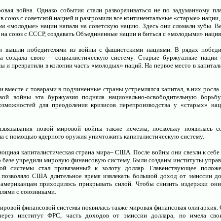
ровая война. Однако события стали разворачиваться не по задуманному п
в союз с советской нацией и разгромили все континентальные «старые» нации,
ом «молодые» нации напали на советскую нацию. Здесь они сломали зубы. В
а союз с СССР, создавать Объединенные нации и биться с «молодыми» нация
 вышли победителями из войны с фашистскими нациями. В рядах победит
на создала свою – социалистическую систему. Старые буржуазные нации 
ы и превратили в колонии часть «молодых» наций. На первое место в капитал
и вместе с товарами в подчиненные страны устремлялся капитал, в них росла
вой войны эта буржуазия подняла национально-освободительную борьбу
озможностей для преодоления кризисов перепроизводства у «старых» нац
звязывания новой мировой войны также исчезла, поскольку появилась со
гла с помощью ядерного оружия уничтожить капиталистическую систему.
ощная капиталистическая страна мира– США. После войны они свезли к себе
его базе учредили мировую финансовую систему. Были созданы институты упра
ой системы стал привязанный к золоту доллар. Главенствующее полож
 позволяло США длительное время извлекать большой доход от эмиссии до
американцам приходилось прикрывать силой. Чтобы снизить издержки они
ылями с союзниками.
мировой финансовой системы появилась также мировая финансовая олигархия. 
 через институт ФРС, часть доходов от эмиссии доллара, но имела сво