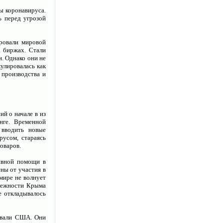
ы коронавируса.
ь перед угрозой
ровали мировой
а биржах. Стали
. Однако они не
улировалась как
 производства и
й о начале в из
нге. Временной
 вводить новые
русом, стараясь
оваров.
тивной помощи в
ны от участия в
мире не волнует
лежности Крыма
е откладывалось
овали США. Они