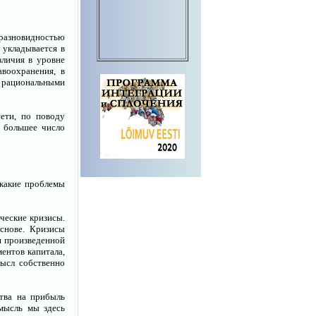
 разновидностью
 укладывается в
зличия в уровне
воохранения, в
 рациональными
ети, по поводу
 большее число
 какие проблемы
ческие кризисы.
снове. Кризисы
я произведенной
ентов капитала,
мысл собственно
тва на прибыль
мысль мы здесь