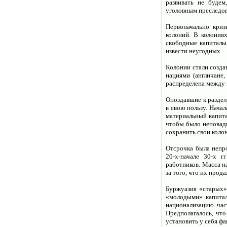
развивать не будем
уголовным преследо
Первоначально криз
колоний. В колония
свободные капиталы,
извести неугодных.
Колонии стали созда
нациями (англичане,
распределена между
Опоздавшие к раздел
в свою пользу. Нача
материальный капита
чтобы было неповадн
сохранить свои коло
Отсрочка была непр
20-х-начале 30-х г
работников. Масса н
за того, что их прод
Буржуазия «старых»
«молодыми» капитал
национализацию час
Предполагалось, что
установить у себя ф