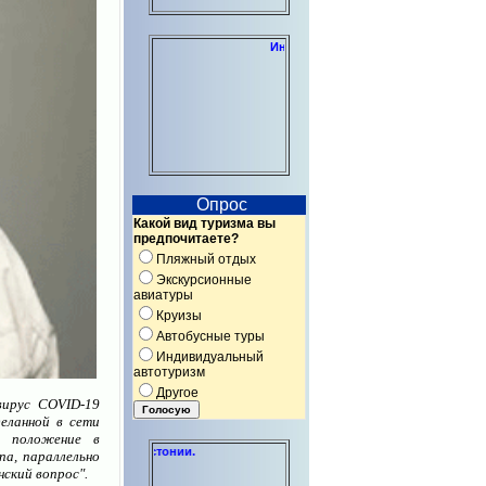
Индивидуальные консультации по организации о
Опрос
Какой вид туризма вы
предпочитаете?
Пляжный отдых
Экскурсионные
авиатуры
Круизы
Автобусные туры
Индивидуальный
автотуризм
Другое
вирус COVID-19
еланной в сети
ё положение в
Создание и администрирование сайтов
а, параллельно
нский вопрос".