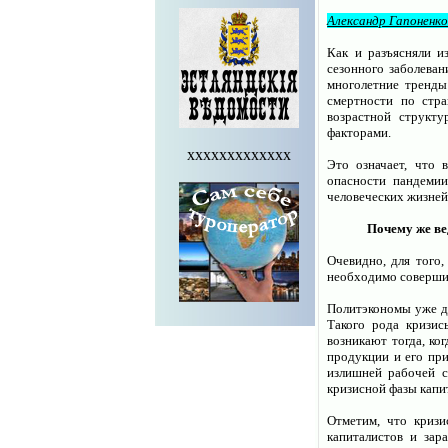
Александр Гапоненко
Как и разъясняли и
сезонного заболеван
многолетние тренды
смертности по стра
возрастной структу
факторами.
xxxxxxxxxxxxx
Это означает, что 
опасности пандемии
человеческих жизней
Почему же ве
Очевидно, для того,
необходимо соверши
Политэкономы уже да
Такого рода кризис
возникают тогда, ко
продукции и его пр
излишней рабочей с
кризисной фазы капи
Отметим, что кризи
капиталистов и зар