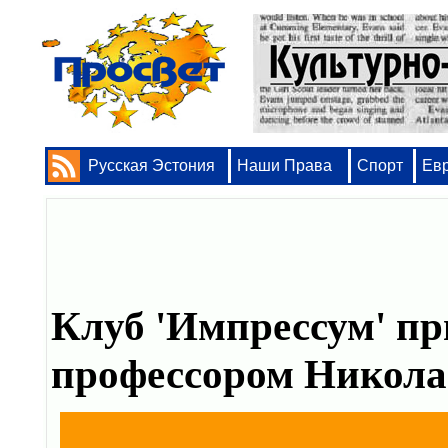
Русская Эстония
Наши Права
Спорт
Ев
Клуб 'Импрессум' пр
профессором Никол