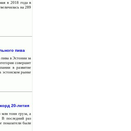
мая в 2018 года в
увеличилась на 289
льного пива
 пива в Эстонии за
категория совершит
пании в развитие
на эстонском рынке
корд 20-летия
 млн тонн груза, а
. В последний раз
е показатели были