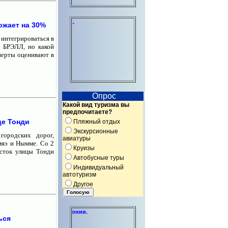
Индивидуальные консультации по органи
ожает на 30%
 интегрироваться в
ы БРЭЛЛ, но какой
перты оценивают в
Опрос
Какой вид туризма вы
предпочитаете?
це Тонди
Пляжный отдых
Экскурсионные
городских дорог,
авиатуры
мяэ и Нымме. Со 2
Круизы
асток улицы Тонди
Автобусные туры
Индивидуальный
автотуризм
Другое
Создание и администрирование сайто
ься