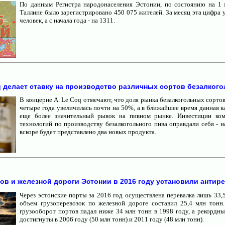
По данным Регистра народонаселения Эстонии, по состоянию на 1 
Таллине было зарегистрировано 450 075 жителей. За месяц эта цифра 
человек, а с начала года - на 1311.
q делает ставку на производство различных сортов безалкого
В концерне A. Le Coq отмечают, что доля рынка безалкогольных сортов
четыре года увеличилась почти на 50%, а в ближайшее время данная 
еще более значительный рывок на пивном рынке. Инвестиции ком
технологий по производству безалкогольного пива оправдали себя - 
вскоре будет представлено два новых продукта.
ов и железной дороги Эстонии в 2016 году установили антире
Через эстонские порты за 2016 год осуществлена перевалка лишь 33,5
объем грузоперевозок по железной дороге составил 25,4 млн тонн
грузооборот портов падал ниже 34 млн тонн в 1998 году, а рекордны
достигнуты в 2006 году (50 млн тонн) и 2011 году (48 млн тонн).