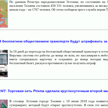
По данным Регистра народонаселения Эстонии, по состоянию на 
население Таллина составило 450 531 человек, увеличившись за месяц н
начала года – на 1767 человек. Об этом сообщила пресс-служба мэрии Т
В бесплатном общественном транспорте будут штрафовать за
За 10 дней до перехода на бесплатный общественный транспорт в эсто
Вирумаа система его работы до конца не ясна, но пассажирам в любо
иметь специальную карточку и сохранять до конца поездки вы
бесплатный билет, рискуя в противном случае получить штраф.
24/7: Торговая сеть Prisma сделала круглосуточным второй ма
В столице Эстонии городе Таллине с 19 июня 2018 года появитс
супермаркет, который будет открыт круглосуточно. И снов это магаз