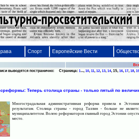
Права
Спорт
Европейские Вести
Обществ
Вс
писи выводятся постранично: Страница:
...,
,
,
,
,
,
15
,
,
,
,
1
10
11
12
13
14
16
17
18
1
осреформы: Теперь столица страны - только пятый по величи
Многострадальная административная реформа привела в Эстон
результатам. Столица страны - город Таллин - больше не являет
муниципалитетом. Волею реформаторов главный город Эстонии опустил
место.