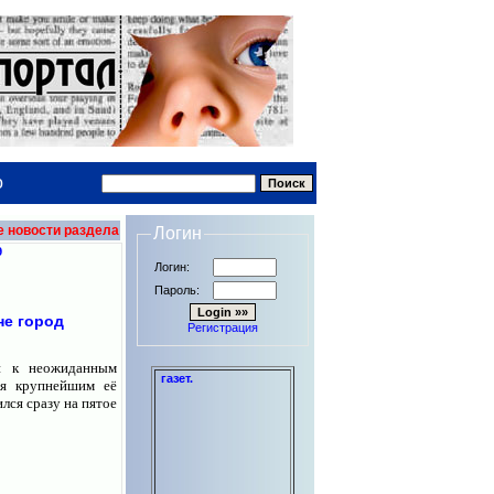
о
е новости раздела
Логин
9
Логин:
Пароль:
не город
Регистрация
ии к неожиданным
Набор, вёрстка, оформление - от про
ся крупнейшим её
ся сразу на пятое