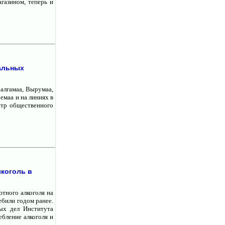
агазином, теперь и
нальных
алгамаа, Вырумаа,
емаа и на линиях в
нтр общественного
лкоголь в
тного алкоголя на
ебили годом ранее.
ых дел Института
ебление алкоголя и