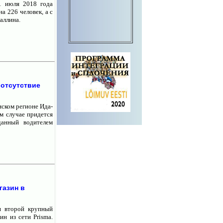
1 июля 2018 года
а 226 человек, а с
аллина.
 отсутствие
нском регионе Ида-
м случае придется
данный водителем
газин в
я второй крупный
ин из сети Prisma.