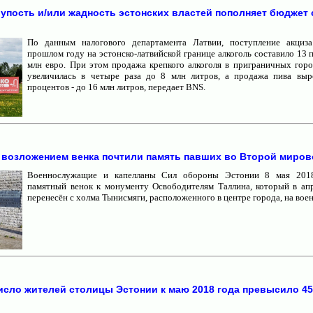
лупость и/или жадность эстонских властей пополняет бюджет
По данным налогового департамента Латвии, поступление акциз
прошлом году на эстонско-латвийской границе алкоголь составило 13 
млн евро. При этом продажа крепкого алкоголя в приграничных горо
увеличилась в четыре раза до 8 млн литров, а продажа пива выр
процентов - до 16 млн литров, передает BNS.
 возложением венка почтили память павших во Второй миров
Военнослужащие и капелланы Сил обороны Эстонии 8 мая 2018
памятный венок к монументу Освободителям Таллина, который в ап
перенесён с холма Тынисмяги, расположенного в центре города, на вое
сло жителей столицы Эстонии к маю 2018 года превысило 45