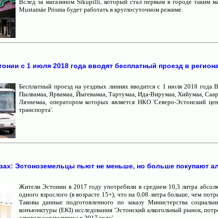
Вслед за магазином Sikupilli, который стал первым в городе таким м
Mustamäe Prisma будет работать в круглосуточном режиме.
тонии с 1 июля 2018 года вводят бесплатный проезд в регио
Бесплатный проезд на уездных линиях вводится с 1 июля 2018 года В
Пылвамаа, Ярвамаа, Йыгевамаа, Тартумаа, Ида-Вирумаа, Хийумаа, Саар
Ляэнемаа, оператором которых является НКО 'Северо-Эстонский це
транспорта'.
зах: Эстоноземельцы пьют не меньше, но больше покупают а
Жители Эстонии в 2017 году употребили в среднем 10,3 литра абсолю
одного взрослого (в возрасте 15+), что на 0,08 литра больше, чем потр
Таковы данные подготовленного по заказу Министерства социальн
конъюнктуры (EKI) исследования 'Эстонский алкогольный рынок, потр
алкогольная политика в 2017 году'.