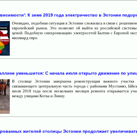
ависимости': К зиме 2019 года электричество в Эстонии подор
Очевидно, подобная ситуация в Эстонии сложилась в связи с решением
европейский рынок. Это позволит ей выйти из российской систем
ценой. Подобную синхронизацию электросетей Балтии с Европой экс
миллиард евро.
аллине уменьшится: С начала июля открыто движение по ули
В столице Эстонии завершена реконструкция важного участка 
связывающего центральную часть города с районами Мустамяэ, Ыйс
июля 2018 года после нескольких месяцев ремонта открывается уч
между улицами Котка и Линну.
ированных жителей столицы Эстонии продолжает увеличиват