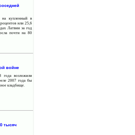
 соседней
а на купленный в
процентов или 25,6
дах Латвии за год
осла почти на 80
ой войне
 года возложили
реле 2007 года бы
нное кладбище.
0 тысяч